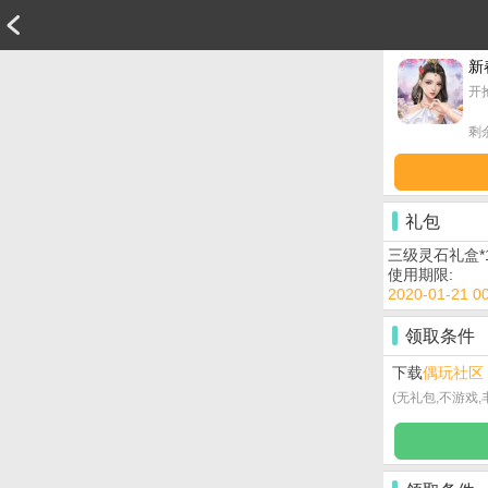
新
开
剩
礼包
三级灵石礼盒*1
使用期限:
2020-01-21 00
领取条件
下载
偶玩社区
(无礼包,不游戏