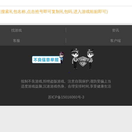
里搜索礼包名称,点击抢号即可复制礼包码,进入游戏粘贴即可)
找游戏
资讯
客服
客户端
抵制不良游戏,拒绝盗版游戏。注意自我保护,谨防受骗上当
适度游戏益脑,沉迷游戏伤身。合理安排时间,享受健康生活
苏ICP备15016060号-3