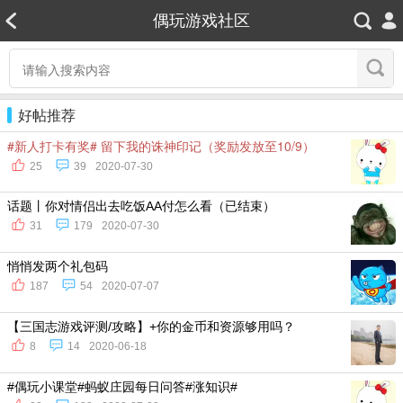
偶玩游戏社区
好帖推荐
#新人打卡有奖# 留下我的诛神印记（奖励发放至10/9）
25
39
2020-07-30
话题丨你对情侣出去吃饭AA付怎么看（已结束）
31
179
2020-07-30
悄悄发两个礼包码
187
54
2020-07-07
【三国志游戏评测/攻略】+你的金币和资源够用吗？
8
14
2020-06-18
#偶玩小课堂#蚂蚁庄园每日问答#涨知识#