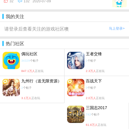
32
132
2020-07-09
我的关注
请登录后查看关注的游戏社区噢
马上登录>
热门社区
偶玩社区
王者交锋
34329
个帖子
1
个帖子
847.1万人
正在玩
2.3万人
正在玩
九州行（送无限资源）
百战天下
2
个帖子
0
个帖子
3.1万人
正在玩
2.0万人
正在玩
三国志2017
742
个帖子
61.6万人
正在玩