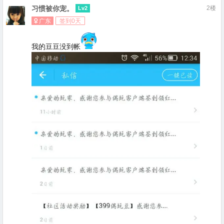
习惯被你宠。
2楼
Lv2
广东
签到0天
我的豆豆没到帐