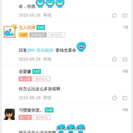
命，你挑
2015-05-28
举报
无人问津
7楼
Lv2
其他地区
签到0天
回复
@94-安乐姐姐:
要钱也要命
2015-05-28
举报
谷梁镰
8楼
Lv2
山西
签到0天
你怎么玩这么多游戏啊
2015-05-28
举报
习惯被你宠。
9楼
Lv2
广东
签到0天
我豆子怎么还没发啊