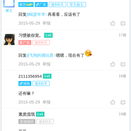
广东
签到0天
官方版主
楼主
回复
@锦瑟年华:
再看看，应该有了
2015-05-29
举报
习惯被你宠。
17楼
Lv2
广东
签到0天
回复
@飞翔的偶玩君:
嗯嗯，现在有了
2015-05-29
举报
2111356954
18楼
Lv1
湖南
签到0天
还有嘛？
2015-05-29
举报
素质流氓
19楼
Lv1
其他地区
签到0天