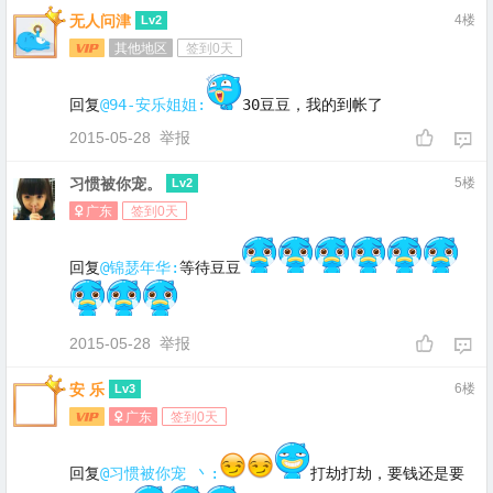
无人问津
4楼
Lv2
其他地区
签到0天
回复
@94-安乐姐姐:
30豆豆，我的到帐了
2015-05-28
举报
习惯被你宠。
5楼
Lv2
广东
签到0天
回复
@锦瑟年华:
等待豆豆
2015-05-28
举报
安 乐
6楼
Lv3
广东
签到0天
回复
@习惯被你宠 丶:
打劫打劫，要钱还是要