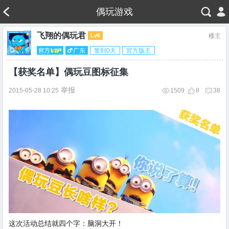
偶玩游戏
飞翔的偶玩君
Lv6
楼主
广东
签到0天
官方版主
【获奖名单】偶玩豆图标征集
举报
2015-05-28 10:25
1509
8
38
这次活动总结就四个字：脑洞大开！