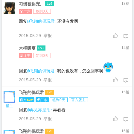
习惯被你宠。
13楼
Lv2
广东
签到0天
回复
@飞翔的偶玩君:
还没有发啊
2015-05-29
举报
木槿暖夏
14楼
Lv1
辽宁
签到0天
回复
@飞翔的偶玩君:
我的也没有，怎么回事啊
2015-05-29
举报
飞翔的偶玩君
15楼
Lv6
广东
签到0天
官方版主
楼主
回复
@再见亦是泪:
再看看
2015-05-29
举报
飞翔的偶玩君
16楼
Lv6