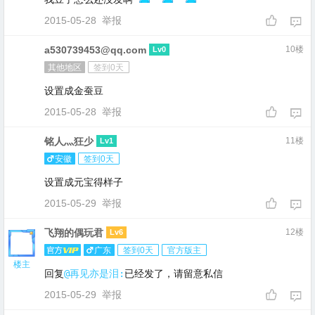
2015-05-28
举报
a530739453@qq.com
10楼
Lv0
其他地区
签到0天
设置成金蚕豆
2015-05-28
举报
铭人灬狂少
11楼
Lv1
安徽
签到0天
设置成元宝得样子
2015-05-29
举报
飞翔的偶玩君
12楼
Lv6
广东
签到0天
官方版主
楼主
回复
@再见亦是泪:
已经发了，请留意私信
2015-05-29
举报