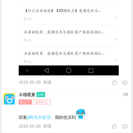
2015-05-28
举报
木槿暖夏
3楼
Lv1
辽宁
签到0天
回复
@再见亦是泪:
 我的也没到
2015-05-28
举报