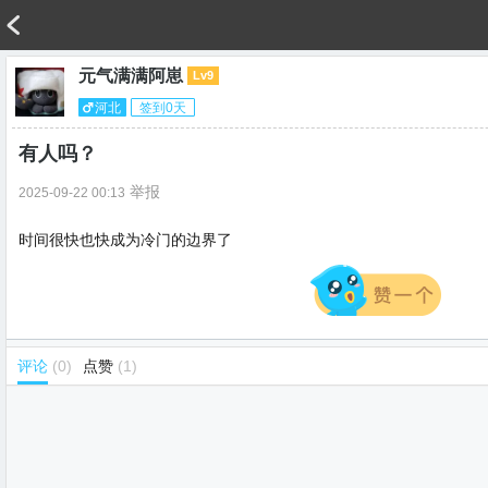
元气满满阿崽
Lv9
河北
签到0天
有人吗？
举报
2025-09-22 00:13
时间很快也快成为冷门的边界了
评论
(0)
点赞
(1)