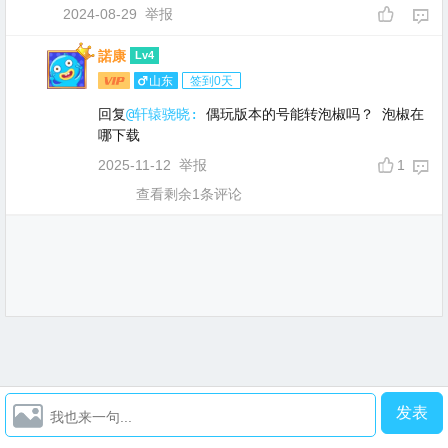
2024-08-29
举报
諾康
Lv4
山东
签到0天
回复
@轩辕骁晓:
 偶玩版本的号能转泡椒吗？ 泡椒在
哪下载
2025-11-12
举报
1
查看剩余1条评论