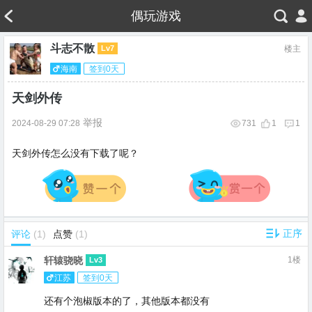
偶玩游戏
斗志不散
Lv7
楼主
海南
签到0天
天剑外传
举报
2024-08-29 07:28
731
1
1
天剑外传怎么没有下载了呢？
评论
(1)
点赞
(1)
轩辕骁晓
1楼
Lv3
江苏
签到0天
还有个泡椒版本的了，其他版本都没有